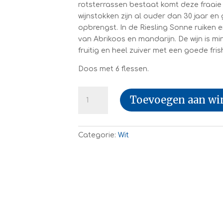
rotsterrassen bestaat komt deze fraaie 
wijnstokken zijn al ouder dan 30 jaar e
opbrengst. In de Riesling Sonne ruiken
van Abrikoos en mandarijn. De wijn is mine
fruitig en heel zuiver met een goede fris
Doos met 6 flessen.
Sonne
Toevoegen aan w
Riesling
Pfaffl
(6fl.)
Categorie:
Wit
aantal