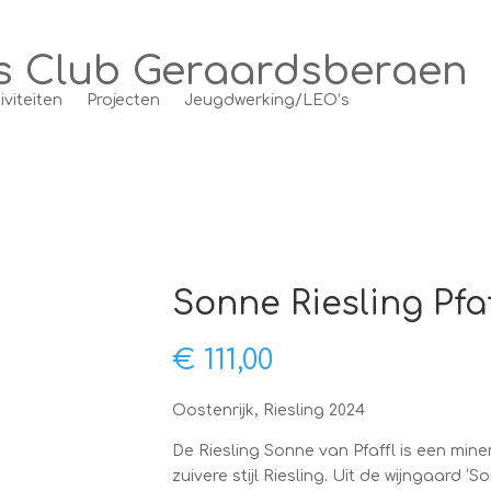
s Club Geraardsbergen
iviteiten
Projecten
Jeugdwerking/LEO’s
Sonne Riesling Pfaffl
€
111,00
Oostenrijk, Riesling 2024
De Riesling Sonne van Pfaffl is een miner
zuivere stijl Riesling. Uit de wijngaard ‘S