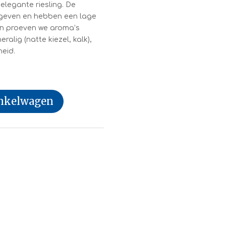
elegante riesling. De
n geven en hebben een lage
 en proeven we aroma’s
ralig (natte kiezel, kalk),
heid.
inkelwagen